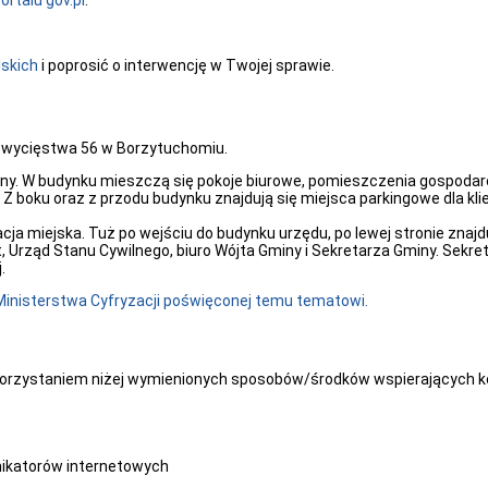
rtalu gov.pl
.
skich
i poprosić o interwencję w Twojej sprawie.
 Zwycięstwa 56 w Borzytuchomiu.
ny. W budynku mieszczą się pokoje biurowe, pomieszczenia gospodarc
 Z boku oraz z przodu budynku znajdują się miejsca parkingowe dla 
cja miejska. Tuż po wejściu do budynku urzędu, po lewej stronie znajd
, Urząd Stanu Cywilnego, biuro Wójta Gminy i Sekretarza Gminy. Sekr
.
Ministerstwa Cyfryzacji poświęconej temu tematowi.
orzystaniem niżej wymienionych sposobów/środków wspierających k
ikatorów internetowych