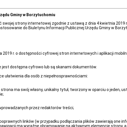
Urzędu Gminy w Borzytuchomiu
ojej strony internetowej zgodnie z ustawą z dnia 4 kwietnia 2019 r. 
stosowanie do Biuletynu Informacji Publicznej Urzędu Gminy w Borz
a 2019 r. o dostępności cyfrowej stron internetowych i aplikacji mob
e jest dostępna cyfrowo lub są skanami dokumentów.
e ułatwienia dla osób z niepełnosprawnościami:
strona ma swój własny, unikalny tytuł, tworzony w oparciu o jeden, u
e;
wprowadzanych przez redaktorów treści;
rawnych linków (w przypadku podłączania plików zawierają one inform
 nawigacji ma wyraźne obramowanie na aktywnym elemencie strony, a 