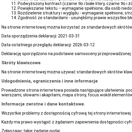
Podwyższony kontrast (czarne tło i białe litery, czarne tło i żółt
Powiększanie tekstu – wymaganie spełnione; dla osób niedow
Rozdzielenie struktury i wyglądu - wymaganie spełnione; str
Zgodność ze standardami - usunęliśmy prawie wszystkie bł
Na stronie internetowej można korzystać ze standardowych skrótów
Data sporządzenia deklaracji: 2021-03-31
Data ostatniego przeglądu deklaracji:
2026-03-12
Deklarację sporządzono na podstawie samooceny przeprowadzonej p
Skróty klawiszowe
Na stronie internetowej można używać standardowych skrótów klawi
Udogodnienia, ograniczenia i inne informacje
Prowadzone strona internetowa posiada następujące ułatwienia: podwy
wierszami, słowami i akapitami, mapa strony, focus wokół elementó
Informacje zwrotne i dane kontaktowe.
Wszystkie problemy z dostępnością cyfrową tej strony internetowej
Każdy ma prawo wystąpić z żądaniem zapewnienia dostępności cyfrow
Zgłaszając takie żądanie podaj: