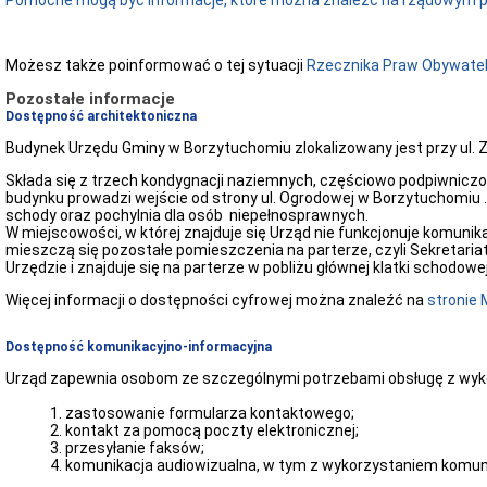
Pomocne mogą być informacje, które można znaleźć na rządowym po
Możesz także poinformować o tej sytuacji
Rzecznika Praw Obywatel
Pozostałe informacje
Dostępność architektoniczna
Budynek Urzędu Gminy w Borzytuchomiu zlokalizowany jest przy ul.
Składa się z trzech kondygnacji naziemnych, częściowo podpiwniczo
budynku prowadzi wejście od strony ul. Ogrodowej w Borzytuchomiu .
schody oraz pochylnia dla osób niepełnosprawnych.
W miejscowości, w której znajduje się Urząd nie funkcjonuje komunika
mieszczą się pozostałe pomieszczenia na parterze, czyli Sekretariat
Urzędzie i znajduje się na parterze w pobliżu głównej klatki schodowej
Więcej informacji o dostępności cyfrowej można znaleźć na
stronie 
Dostępność komunikacyjno-informacyjna
Urząd zapewnia osobom ze szczególnymi potrzebami obsługę z wyk
zastosowanie formularza kontaktowego;
kontakt za pomocą poczty elektronicznej;
przesyłanie faksów;
komunikacja audiowizualna, w tym z wykorzystaniem komun