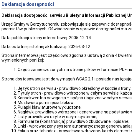
Deklaracja dostępności
Deklaracja dostępności serwisu Biuletynu Informacji Publicznej 
Urząd Gminy w Borzytuchomiu zobowiązuje się zapewnić dostępność sw
podmiotów publicznych. Oświadczenie w sprawie dostępności ma za
Data publikacji strony internetowej: 2005-12-14
Data ostatniej istotnej aktualizacji: 2026-03-12
Strona internetowa jest częściowo zgodna z ustawą z dnia 4 kwietni
wymienionych poniżej:
Część zamieszczonych na stronie plików w formacie PDF ni
Strona dostosowana jest do wymagań WCAG 2.1 i posiada następując
Język stron serwisu - prawidłowo określony w kodzie strony;
Tytuły stron - prawidłowo wdrożone w całym serwisie; każda 
Konsekwentna nawigacja – spójna i logiczna w całym serwisi
Możliwość pominięcia bloków;
Pułapki klawiaturowe wykluczone;
Nagłówki prawidłowo wdrożone i generowane na podstawie 
Listy prawidłowo użyte w całym systemie;
Formularze (konstrukcja) prawidłowo zbudowane i opisane;
Linki - wprowadzony system automatycznego generowania pop
Fokus oraz tabindex - prawidłowo wdrożone; każdy element