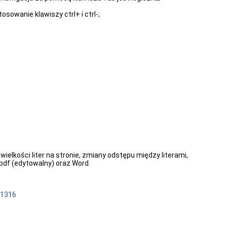
owanie klawiszy ctrl+ i ctrl-;
elkości liter na stronie, zmiany odstępu między literami,
pdf (edytowalny) oraz Word.
1316