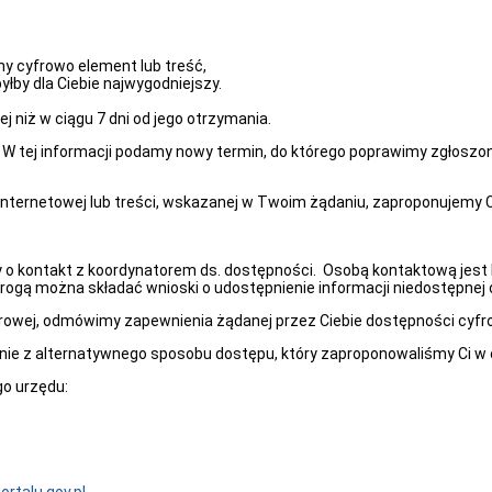
pny cyfrowo element lub treść,
yłby dla Ciebie najwygodniejszy.
j niż w ciągu 7 dni od jego otrzymania.
m. W tej informacji podamy nowy termin, do którego poprawimy zgłoszo
internetowej lub treści, wskazanej w Twoim żądaniu, zaproponujemy C
o kontakt z koordynatorem ds. dostępności. Osobą kontaktową jest El
ogą można składać wnioski o udostępnienie informacji niedostępnej 
rowej, odmówimy zapewnienia żądanej przez Ciebie dostępności cyfro
tanie z alternatywnego sposobu dostępu, który zaproponowaliśmy Ci w
go urzędu: