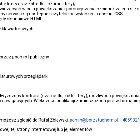
e litery oraz żółte tło i czarne litery);
idzących w celu powiększania i pomniejszania czcionek zaleca się stos
ony serwisu są dostępne i czytelne po wyłączeniu obsługi CSS.
ędy składniowe HTML.
 klawiaturowych.
rzez podmiot publiczny.
aturowych przeglądarki.
ższony kontrast (czarne tło, żółte litery), możliwość powiększenia wi
w nawigacyjnych. Większość publikacji zamieszczona jest w formacie 
 możesz zgłosić do Rafał Zblewski,
admin@borzytuchom.pl
.
+4859821
ej tej strony internetowej lub jej elementów.