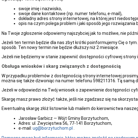
swoje imię i nazwisko,
swoje dane kontaktowe (np. numer telefonu, e-mail),
dokładny adres strony internetowej, na której jest niedostę
opis na czym polega problem i jaki sposób jego rozwiązania b
Na Twoje zgłoszenie odpowiemy najszybciej jak to możliwe, nie późnie
Jeżeli ten termin będzie dla nas zbyt krótki poinformujemy Cię o ty
sposób. Ten nowy termin nie będzie dłuższy niż 2 miesiące.
Jeżeli nie będziemy w stanie zapewnić dostępności cyfrowej strony 
Obsługa wniosków i skarg związanych z dostępnością
W przypadku problemów z dostępnością strony internetowej prosimy 
można się także dzwoniąc na numer telefonu 598211316. Tą samą dr
Jeżeli w odpowiedzi na Twój wniosek o zapewnienie dostępności cyf
Skargę masz prawo złożyć także, jeśli nie zgadzasz się na skorzys
Ewentualną skargę złóż listownie lub mailem do kierownictwa nasze
Jarosław Garbicz — Wójt Gminy Borzytuchom,
Adres: ul. Zwycięstwa 56, 77-141 Borzytuchom,
e-mail:
ug@borzytuchom.pl
.