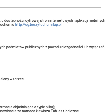
o dostępności cyfrowej stron internetowych i aplikacji mobilnych
ytuchomiu
http://ug.borzytuchom.ibip.pl
ilnych podmiotów publicznych z powodu niezgodności lub wyłączeń
stalony wzorzec;
acje objaśniające o typie pliku);
nawigacja za pomocą klawisza Tab jest logiczna;