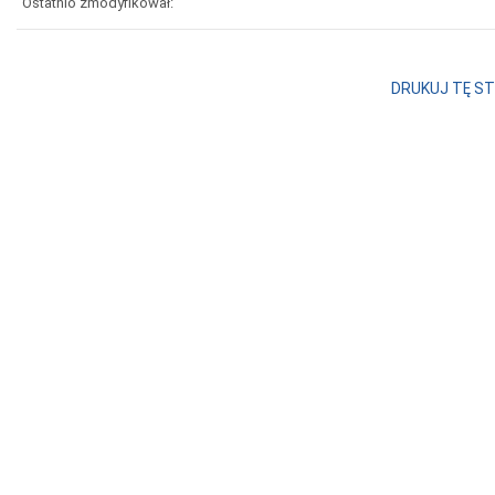
Ostatnio zmodyfikował:
DRUKUJ TĘ S