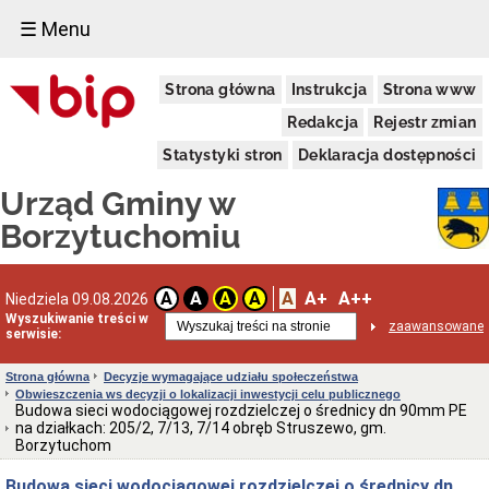
☰ Menu
Urząd
Strona główna
Instrukcja
Strona www
Gminy
Informacja
Redakcja
Rejestr zmian
dotycząca
zimowego
Statystyki stron
Deklaracja dostępności
utrzymania
dróg
Urząd Gminy w
na
terenie
Borzytuchomiu
Gminy
Borzytuchom
w
sezonie
A
A+
A++
A
A
A
A
Niedziela 09.08.2026
zimowym
Wyszukiwanie treści w
zaawansowane
2025/2026
serwisie:
Informacja
Wójta
Strona główna
Decyzje wymagające udziału społeczeństwa
Gminy
Obwieszczenia ws decyzji o lokalizacji inwestycji celu publicznego
Borzytuchom
Budowa sieci wodociągowej rozdzielczej o średnicy dn 90mm PE
o
na działkach: 205/2, 7/13, 7/14 obręb Struszewo, gm.
przystąpieniu
Borzytuchom
Gminy
Borzytuchom
Budowa sieci wodociągowej rozdzielczej o średnicy dn