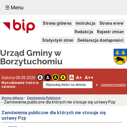
☰ Menu
Urząd
Strona główna
Instrukcja
Strona www
Gminy
Informacja
Redakcja
Rejestr zmian
dotycząca
zimowego
Statystyki stron
Deklaracja dostępności
utrzymania
dróg
Urząd Gminy w
na
terenie
Borzytuchomiu
Gminy
Borzytuchom
w
sezonie
A
A+
A++
A
A
A
A
Sobota 08.08.2026
zimowym
Wyszukiwanie treści w
zaawansowane
2025/2026
serwisie:
Informacja
Wójta
Strona główna
Zamówienia Publiczne
Gminy
Zamówienia publiczne dla których nie stosuje się ustawy Pzp
Borzytuchom
o
Zamówienia publiczne dla których nie stosuje się
przystąpieniu
ustawy Pzp
Gminy
Borzytuchom