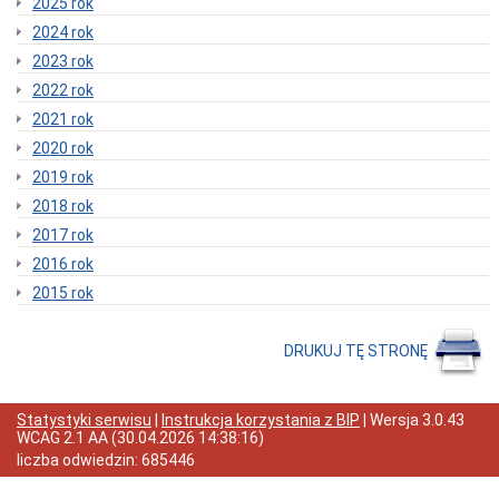
2025 rok
do
preferencyjnego
2024 rok
zakupu
paliwa
2023 rok
stałego
2022 rok
(węgla)
z
2021 rok
przeznaczeniem
2020 rok
dla
gospodarstw
2019 rok
domowych
2018 rok
Wiadomości
i
2017 rok
Zawiadomienia
2016 rok
Dane
adresowe
2015 rok
Dni
i
DRUKUJ TĘ STRONĘ
godziny
otwarcia
Informacja
o
Statystyki serwisu
|
Instrukcja korzystania z BIP
| Wersja
3.0.43
przyjmowaniu
WCAG 2.1 AA
(
30.04.2026 14:38:16
)
skarg
liczba odwiedzin:
685446
i
wniosków