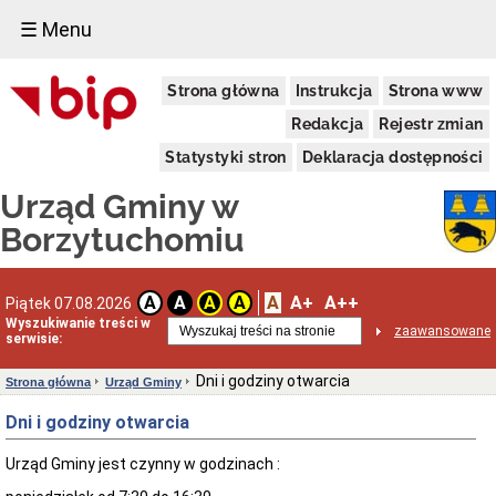
☰ Menu
Urząd
Strona główna
Instrukcja
Strona www
Gminy
Informacja
Redakcja
Rejestr zmian
dotycząca
zimowego
Statystyki stron
Deklaracja dostępności
utrzymania
dróg
Urząd Gminy w
na
terenie
Borzytuchomiu
Gminy
Borzytuchom
w
sezonie
A
A+
A++
A
A
A
A
Piątek 07.08.2026
zimowym
Wyszukiwanie treści w
zaawansowane
2025/2026
serwisie:
Informacja
Wójta
Dni i godziny otwarcia
Strona główna
Urząd Gminy
Gminy
Borzytuchom
Dni i godziny otwarcia
o
przystąpieniu
Urząd Gminy jest czynny w godzinach :
Gminy
Borzytuchom