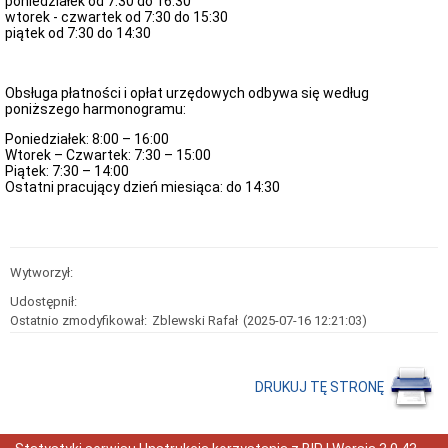
poniedziałek od 7:30 do 16:30
do
wtorek - czwartek od 7:30 do 15:30
preferencyjnego
piątek od 7:30 do 14:30
zakupu
paliwa
stałego
(węgla)
Obsługa płatności i opłat urzędowych odbywa się według
z
poniższego harmonogramu:
przeznaczeniem
dla
Poniedziałek: 8:00 – 16:00
gospodarstw
Wtorek – Czwartek: 7:30 – 15:00
domowych
Piątek: 7:30 – 14:00
Ostatni pracujący dzień miesiąca: do 14:30
Wiadomości
i
Zawiadomienia
Dane
adresowe
Wytworzył:
Dni
Udostępnił:
i
godziny
Ostatnio zmodyfikował:
Zblewski Rafał
(2025-07-16 12:21:03)
otwarcia
Informacja
o
DRUKUJ TĘ STRONĘ
przyjmowaniu
skarg
i
wniosków