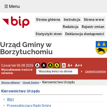
☰ Menu
Urząd
Strona główna
Instrukcja
Strona www
Gminy
Informacja
Redakcja
Rejestr zmian
dotycząca
zimowego
Statystyki stron
Deklaracja dostępności
utrzymania
dróg
Urząd Gminy w
na
terenie
Borzytuchomiu
Gminy
Borzytuchom
w
sezonie
A
A+
A++
A
A
A
A
Czwartek 06.08.2026
zimowym
Wyszukiwanie treści w
zaawansowane
2025/2026
serwisie:
Informacja
Wójta
Kierownictwo Urzędu
Strona główna
Urząd Gminy
Gminy
Borzytuchom
Kierownictwo Urzędu
o
przystąpieniu
Wójt
Gminy
Borzytuchom
Przewodniczący Rady Gminy