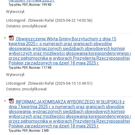
na dzień 18 maja 2025 r.
Kalendarz
posiedzień
Typ pliku: PDF, Rozmiar: 199 KB
sesji
Wytworzył:
i
komisji
Udostępnił:
Zblewski Rafał
(2025-04-22 14:03:56)
Ostatnio zmodyfikował:
Uchwały
Rady
Gminy
Obwieszczenie Wójta Gminy Borzytuchom z dnia 15
Oświadczenia
kwietnia 2025 r. o numerach oraz granicach obwodów
majątkowe
głosowania, wyznaczonych siedzibach obwodowych komisji
wyborczych oraz możliwości głosowania korespondencyjnego i
Kadencja
przez pełnomocnika w wyborach Prezydenta Rzeczypospolitej
2024-
Polskiej zarządzonych na dzień 18 maja 2025 r.
2029
Typ pliku: PDF, Rozmiar: 117 KB
Kadencja
Wytworzył:
2018-
2024
Udostępnił:
Zblewski Rafał
(2025-04-15 13:49:51)
Wzór
Ostatnio zmodyfikował:
oświadczenia
majątkowego
INFORMACJA KOMISARZA WYBORCZEGO W SŁUPSKU II z
Zamówienia
dnia 7 kwietnia 2025 r. o numerach oraz granicach obwodów
Publiczne
głosowania, wyznaczonych siedzibach obwodowych komisji
wyborczych oraz możliwości głosowania korespondencyjnego i
Zamówienia
przez pełnomocnika w wyborach Prezydenta Rzeczypospolitej
publiczne
Polskiej zarządzonych na dzień 18 maja 2025 r.
ogłoszone
Typ pliku: PDF, Rozmiar: 2 MB
w