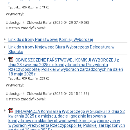
r.
Ogłoszenie
w
Typ pliku: PDF, Rozmiar: 313 KB
sprawie
Wytworzył:
składania
wniosków
Udostępnił:
Zblewski Rafał
(2025-04-29 07:49:58)
o
Ostatnio zmodyfikował:
powołanie
na
Link do strony Państwowej Komisji Wyborczej
rzeczoznawców
Link do strony Krajowego Biura Wyborczego Delegatura w
System
Słupsku
Rada
Radni
OBWIESZCZENIE PAŃSTWOWEJ KOMISJI WYBORCZEJ z
dnia 23 kwietnia 2025 r. o kandydatach na Prezydenta
Komisje
Rzeczypospolitej Polskiej w wyborach zarządzonych na dzień
Głosowania
18 maja 2025 r.
Typ pliku: PDF, Rozmiar: 229 KB
Archiwum
nagrań
Wytworzył:
Sesji
Rady
Udostępnił:
Zblewski Rafał
(2025-04-23 15:11:33)
Gminy
Ostatnio zmodyfikował:
Borzytuchom
Interpelacje
INFORMACJA Komisarza Wyborczego w Słupsku II z dnia 22
i
kwietnia 2025 r. o miejscu, dacie i godzinie losowania
zapytania
kandydatów do składów obwodowych komisji wyborczych w
Radnych
wyborach Prezydenta Rzeczypospolitej Polskiej zarządzonych