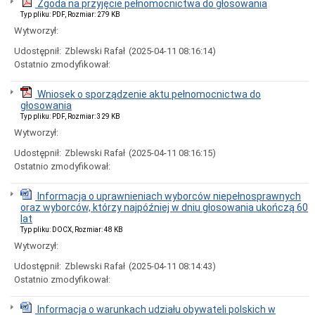
zbycie
Zgoda na przyjęcie pełnomocnictwa do głosowania
Typ pliku: PDF, Rozmiar: 279 KB
Przetargi
na
Wytworzył:
zbycie
Udostępnił:
Zblewski Rafał
(2025-04-11 08:16:14)
nieruchomości
Ostatnio zmodyfikował:
Wykaz
nieruchomości
przeznaczonych
Wniosek o sporządzenie aktu pełnomocnictwa do
w
głosowania
najem
Typ pliku: PDF, Rozmiar: 329 KB
lub
Wytworzył:
dzierżawę
Udostępnił:
Zblewski Rafał
(2025-04-11 08:16:15)
Przetargi
na
Ostatnio zmodyfikował:
najem
lub
Informacja o uprawnieniach wyborców niepełnosprawnych
dzierżawę
oraz wyborców, którzy najpóźniej w dniu głosowania ukończą 60
nieruchomości
lat
Informacje
Typ pliku: DOCX, Rozmiar: 48 KB
o
Wytworzył:
wynikach
przetargów
Udostępnił:
Zblewski Rafał
(2025-04-11 08:14:43)
Przetargi
Ostatnio zmodyfikował:
na
sprzedaż
Informacja o warunkach udziału obywateli polskich w
ruchomości