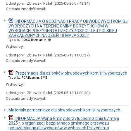
obywateli
Udostępnił:
Zblewski Rafał
(2025-05-26 07:42:34)
Regulamin
Ostatnio zmodyfikował:
Organizacyjny
Kierownictwo
INFORMACJ A O GODZINACH PRACY OBWODOWYCH KOMISJI
Urzędu
WYBROCZYCH NA TERENIE GMINY BORZYTUCHOM W
WYBORACH PREZYDENTA RZECZYPOSPOLITEJ POLSKIEJ
Referaty
ZARZĄDZONYCH NA DZIEŃ 18 MAJA 2025 r.
Urzędu
Typ pliku: DOCX, Rozmiar: 14 KB
Gminy
Wytworzył:
Statut
Gminy
Udostępnił:
Zblewski Rafał
(2025-05-13 11:00:27)
Borzytuchom
Ostatnio zmodyfikował:
Klauzula
informacyjna
Prezentacja dla członków obwodowych komisji wyborczych
dotycząca
Typ pliku: PDF, Rozmiar: 6 MB
przetwarzania
danych
Wytworzył:
osobowych
w
Udostępnił:
Zblewski Rafał
(2025-05-13 11:00:30)
Urzędzie
Ostatnio zmodyfikował:
Gminy
w
Materiały pomocnicze dla obwodowych komisji wyborczych
Borzytuchomiu
INFORMACJA Wójta Gminy Borzytuchom z dnia 07 maja
Deklaracja
2025 r. o organizacji bezpłatnego gminnego przewozu
dostępności
pasażerskiego dla wyborców w wyborach Prezydenta
Raporty