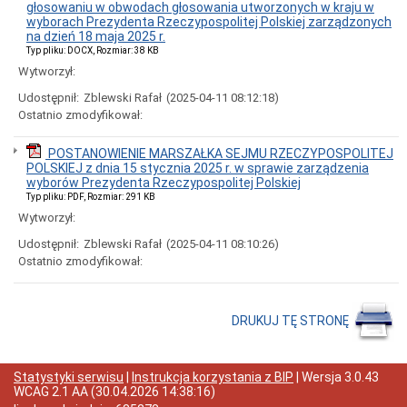
głosowaniu w obwodach głosowania utworzonych w kraju w
Uchwały
wyborach Prezydenta Rzeczypospolitej Polskiej zarządzonych
Rady
na dzień 18 maja 2025 r.
Gminy
Typ pliku: DOCX, Rozmiar: 38 KB
i
Wytworzył:
Zarządzenia
Wójta
Udostępnił:
Zblewski Rafał
(2025-04-11 08:12:18)
Uchwały
Ostatnio zmodyfikował:
Rady
Gminy
POSTANOWIENIE MARSZAŁKA SEJMU RZECZYPOSPOLITEJ
wraz
POLSKIEJ z dnia 15 stycznia 2025 r. w sprawie zarządzenia
z
wyborów Prezydenta Rzeczypospolitej Polskiej
protokołami
z
Typ pliku: PDF, Rozmiar: 291 KB
sesji
Wytworzył:
Archiwum
Udostępnił:
Zblewski Rafał
(2025-04-11 08:10:26)
nagrań
Ostatnio zmodyfikował:
Sesji
Rady
Gminy
Borzytuchom
DRUKUJ TĘ STRONĘ
Wykonanie
budżetu
wraz
ze
Statystyki serwisu
|
Instrukcja korzystania z BIP
| Wersja
3.0.43
sprawozdaniami
WCAG 2.1 AA
(
30.04.2026 14:38:16
)