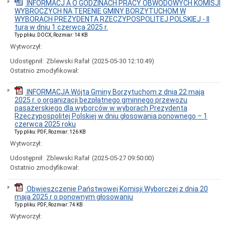
do
INFORMACJ A O GODZINACH PRACY OBWODOWYCH KOMISJI
preferencyjnego
WYBROCZYCH NA TERENIE GMINY BORZYTUCHOM W
zakupu
WYBORACH PREZYDENTA RZECZYPOSPOLITEJ POLSKIEJ - II
paliwa
tura w dniu 1 czerwca 2025 r.
stałego
Typ pliku: DOCX, Rozmiar: 14 KB
(węgla)
Wytworzył:
z
przeznaczeniem
Udostępnił:
Zblewski Rafał
(2025-05-30 12:10:49)
dla
Ostatnio zmodyfikował:
gospodarstw
domowych
INFORMACJA Wójta Gminy Borzytuchom z dnia 22 maja
Wiadomości
2025 r. o organizacji bezpłatnego gminnego przewozu
i
pasażerskiego dla wyborców w wyborach Prezydenta
Zawiadomienia
Rzeczypospolitej Polskiej w dniu głosowania ponownego – 1
Dane
czerwca 2025 roku
adresowe
Typ pliku: PDF, Rozmiar: 126 KB
Dni
Wytworzył:
i
Udostępnił:
Zblewski Rafał
(2025-05-27 09:50:00)
godziny
otwarcia
Ostatnio zmodyfikował:
Informacja
o
Obwieszczenie Państwowej Komisji Wyborczej z dnia 20
przyjmowaniu
maja 2025 r o ponownym głosowaniu
skarg
Typ pliku: PDF, Rozmiar: 74 KB
i
Wytworzył:
wniosków