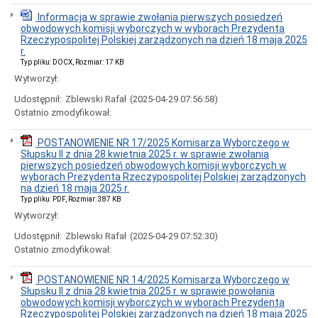
przyspieszonego
Informacja w sprawie zwołania pierwszych posiedzeń
rozwoju
obwodowych komisji wyborczych w wyborach Prezydenta
instalacji
Rzeczypospolitej Polskiej zarządzonych na dzień 18 maja 2025
odnawialnego
r.
źródła
Typ pliku: DOCX, Rozmiar: 17 KB
energii
w
Wytworzył:
zakresie
energii
Udostępnił:
Zblewski Rafał
(2025-04-29 07:56:58)
wiatru
Ostatnio zmodyfikował:
na
lądzie.
POSTANOWIENIE NR 17/2025 Komisarza Wyborczego w
Obwieszczenie
Słupsku II z dnia 28 kwietnia 2025 r. w sprawie zwołania
Wojewody
pierwszych posiedzeń obwodowych komisji wyborczych w
Pomorskiego
wyborach Prezydenta Rzeczypospolitej Polskiej zarządzonych
w
na dzień 18 maja 2025 r.
sprawie
Typ pliku: PDF, Rozmiar: 387 KB
przeprowadzenia
Wytworzył:
kwalifikacji
wojskowej
Udostępnił:
Zblewski Rafał
(2025-04-29 07:52:30)
w
Ostatnio zmodyfikował:
2026
r.
na
POSTANOWIENIE NR 14/2025 Komisarza Wyborczego w
obszarze
Słupsku II z dnia 28 kwietnia 2025 r. w sprawie powołania
województwa
obwodowych komisji wyborczych w wyborach Prezydenta
pomorskiego
Rzeczypospolitej Polskiej zarządzonych na dzień 18 maja 2025