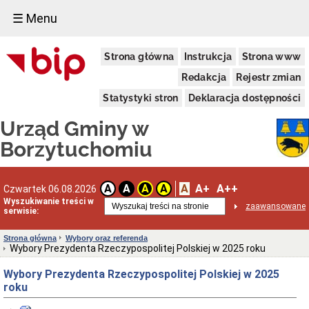
☰ Menu
Urząd
Strona główna
Instrukcja
Strona www
Gminy
Informacja
Redakcja
Rejestr zmian
dotycząca
zimowego
Statystyki stron
Deklaracja dostępności
utrzymania
dróg
Urząd Gminy w
na
terenie
Borzytuchomiu
Gminy
Borzytuchom
w
sezonie
A
A+
A++
A
A
A
A
Czwartek 06.08.2026
zimowym
Wyszukiwanie treści w
zaawansowane
2025/2026
serwisie:
Informacja
Wójta
Strona główna
Wybory oraz referenda
Gminy
Wybory Prezydenta Rzeczypospolitej Polskiej w 2025 roku
Borzytuchom
o
Wybory Prezydenta Rzeczypospolitej Polskiej w 2025
przystąpieniu
roku
Gminy
Borzytuchom