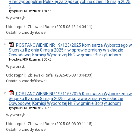
Rzeczypospolitej Polskiej zarządzonych na dzień 18 maja 2025
o
r.
stanie
Typ pliku: PDF, Rozmiar: 128 KB
zapewniania
Wytworzył:
dostępności
Zasady
Udostępnił:
Zblewski Rafał
(2025-05-13 14:04:11)
cyberbezpieczeństwa
Ostatnio zmodyfikował:
Dzielnicowy
Gminy
POSTANOWIENIE NR 19/123/2025 Komisarza Wyborczego w
Borzytuchom
Słupsku II z dnia 8 maja 2025 r. w sprawie zmiany w składzie
-
Obwodowej Komisji Wyborczej Nr 2 w gminie Borzytuchom
dane
Typ pliku: PDF, Rozmiar: 200 KB
kontaktowe
Wytworzył:
Ogłoszenia
i
Udostępnił:
Zblewski Rafał
(2025-05-08 10:44:33)
obwieszczenia
Ostatnio zmodyfikował:
Obwieszczenie
Marszałka
POSTANOWIENIE NR 19/116/2025 Komisarza Wyborczego w
Województwa
Słupsku II z dnia 8 maja 2025 r. w sprawie zmiany w składzie
Pomorskiego
Obwodowej Komisji Wyborczej Nr 7 w gminie Borzytuchom
w
Typ pliku: PDF, Rozmiar: 200 KB
sprawie
przystąpienia
Wytworzył:
do
Udostępnił:
Zblewski Rafał
(2025-05-08 09:11:15)
sporządzenia
planu
Ostatnio zmodyfikował:
obszarów