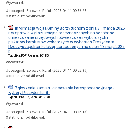
BZP
Wytworzył:
oraz
DZUUE
Udostępnił:
Zblewski Rafał
(2025-04-11 09:56:25)
Ostatnio zmodyfikował:
Zamówienia
publiczne
dla
Informacja Wójta Gminy Borzytuchom z dnia 31 marca 2025
których
r. w sprawie wykazu miejsc przeznaczonych na bezpłatne
nie
umieszczanie urzędowych obwieszczeń wyborczych i
stosuje
plakatów komitetów wyborczych w wyborach Prezydenta
się
Rzeczypospolitej Polskiej, zarządzonych na dzień 18 maja 2025
ustawy
r.
Pzp
Typ pliku: PDF, Rozmiar: 104 KB
Plany
Wytworzył:
postępowań
o
Udostępnił:
Zblewski Rafał
(2025-04-11 09:52:39)
udzielenie
Ostatnio zmodyfikował:
zamówień
publicznych
Zgłoszenie zamiaru głosowania korespondencyjnego -
Gospodarka
wybory Prezydenta RP
nieruchomościami
Typ pliku: DOCX, Rozmiar: 17 KB
i
Wytworzył:
ruchomościami
Wykaz
Udostępnił:
Zblewski Rafał
(2025-04-11 08:16:13)
nieruchomości
Ostatnio zmodyfikował:
przeznaczonych
na