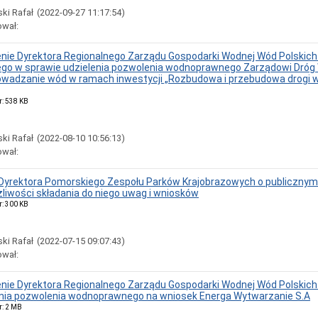
ki Rafał
(2022-09-27 11:17:54)
ował:
ie Dyrektora Regionalnego Zarządu Gospodarki Wodnej Wód Polskic
ego w sprawie udzielenia pozwolenia wodnoprawnego Zarządowi Dró
owadzanie wód w ramach inwestycji „Rozbudowa i przebudowa drogi wo
r: 538 KB
ki Rafał
(2022-08-10 10:56:13)
ował:
Dyrektora Pomorskiego Zespołu Parków Krajobrazowych o publicznym 
żliwości składania do niego uwag i wniosków
r: 300 KB
ki Rafał
(2022-07-15 09:07:43)
ował:
ie Dyrektora Regionalnego Zarządu Gospodarki Wodnej Wód Polskic
enia pozwolenia wodnoprawnego na wniosek Energa Wytwarzanie S.A
r: 2 MB