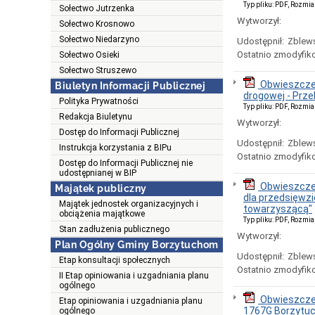
Typ pliku: PDF, Rozmia
Sołectwo Jutrzenka
Wytworzył:
Sołectwo Krosnowo
Sołectwo Niedarzyno
Udostępnił:
Zblews
Ostatnio zmodyfik
Sołectwo Osieki
Sołectwo Struszewo
Obwieszczen
Biuletyn Informacji Publicznej
drogowej - Prz
Polityka Prywatności
Typ pliku: PDF, Rozmia
Redakcja Biuletynu
Wytworzył:
Dostęp do Informacji Publicznej
Udostępnił:
Zblews
Instrukcja korzystania z BIPu
Ostatnio zmodyfik
Dostęp do Informacji Publicznej nie
udostępnianej w BIP
Obwieszczen
Majątek publiczny
dla przedsięwz
Majątek jednostek organizacyjnych i
towarzyszącą"
obciążenia majątkowe
Typ pliku: PDF, Rozmia
Stan zadłużenia publicznego
Wytworzył:
Plan Ogólny Gminy Borzytuchom
Udostępnił:
Zblews
Etap konsultacji społecznych
Ostatnio zmodyfik
II Etap opiniowania i uzgadniania planu
ogólnego
Obwieszczen
Etap opiniowania i uzgadniania planu
1767G Borzytu
ogólnego