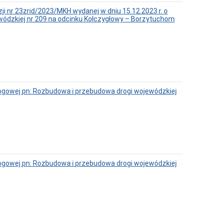
 nr 23zrid/2023/MKH wydanej w dniu 15.12.2023 r. o
ewódzkiej nr 209 na odcinku Kołczygłowy – Borzytuchom
ogowej pn: Rozbudowa i przebudowa drogi wojewódzkiej
ogowej pn: Rozbudowa i przebudowa drogi wojewódzkiej