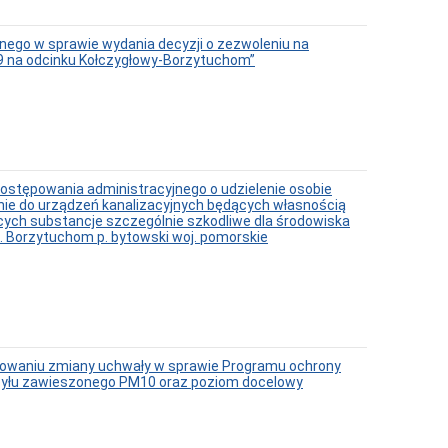
ego w sprawie wydania decyzji o zezwoleniu na
209 na odcinku Kołczygłowy-Borzytuchom”
ostępowania administracyjnego o udzielenie osobie
ie do urządzeń kanalizacyjnych będących własnością
cych substancje szczególnie szkodliwe dla środowiska
. Borzytuchom p. bytowski woj. pomorskie
owaniu zmiany uchwały w sprawie Programu ochrony
y pyłu zawieszonego PM10 oraz poziom docelowy