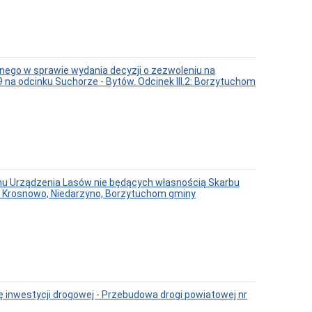
ego w sprawie wydania decyzji o zezwoleniu na
9 na odcinku Suchorze - Bytów. Odcinek III.2: Borzytuchom
nu Urządzenia Lasów nie będących własnością Skarbu
, Krosnowo, Niedarzyno, Borzytuchom gminy
ę inwestycji drogowej - Przebudowa drogi powiatowej nr