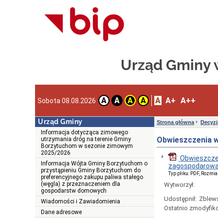
Urząd Gminy 
A
A+
A++
A
A
A
A
Sobota 08.08.2026
Urząd Gminy
Strona główna
Decyzj
Informacja dotycząca zimowego
Obwieszczenia w
utrzymania dróg na terenie Gminy
Borzytuchom w sezonie zimowym
2025/2026
Obwieszczen
Informacja Wójta Gminy Borzytuchom o
zagospodarowa
przystąpieniu Gminy Borzytuchom do
Typ pliku: PDF, Rozmia
preferencyjnego zakupu paliwa stałego
(węgla) z przeznaczeniem dla
Wytworzył:
gospodarstw domowych
Udostępnił:
Zblews
Wiadomości i Zawiadomienia
Ostatnio zmodyfik
Dane adresowe