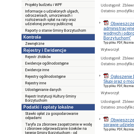
Projekty budżetu i WPF
Udostępnił:
Zblews
Ostatnio zmodyfik
Informacje o udzielonych ulgach,
odroczeniach, umorzeniach i
rozłożeniach spłat na raty oraz
Obwieszczen
udzielonej pomocy publicznej
administracyjn
Raporty o stanie Gminy Borzytuchom
wodnych i odpr
Kontrole
Borzytuchom”
Typ pliku: PDF, Rozmia
Zewnętrzne
Wytworzył:
Rejestry i Ewidencje
Rejestr żłobków
Udostępnił:
Zblews
Ewidencje ogólnodostępne
Ostatnio zmodyfik
Ewidencje inne
Ogłoszenie 
Rejestry ogólnodostępne
Słupi oraz o mo
Rejestry inne
Typ pliku: PDF, Rozmia
Udostępnianie danych
Wytworzył:
Rejestr Instytucji Kultury Gminy
Borzytuchom
Udostępnił:
Zblews
Podatki i opłaty lokalne
Ostatnio zmodyfik
Stawki opłat za gospodarowanie
odpadami
Obwieszczen
Taryfa za zbiorowe zaopatrzenie w wodę
sprawie udziel
i zbiorowe odprowadzanie ścieków na
Typ pliku: PDF, Rozmia
terenie Gminy Borzytuchom - od