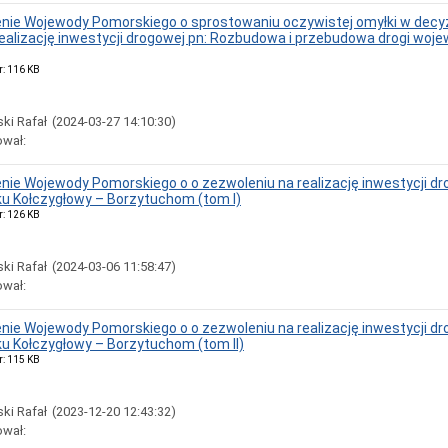
ie Wojewody Pomorskiego o sprostowaniu oczywistej omyłki w decyzji
ealizację inwestycji drogowej pn: Rozbudowa i przebudowa drogi woj
r: 116 KB
ki Rafał
(2024-03-27 14:10:30)
ował:
ie Wojewody Pomorskiego o o zezwoleniu na realizację inwestycji dr
ku Kołczygłowy – Borzytuchom (tom I)
r: 126 KB
ki Rafał
(2024-03-06 11:58:47)
ował:
ie Wojewody Pomorskiego o o zezwoleniu na realizację inwestycji dr
ku Kołczygłowy – Borzytuchom (tom II)
r: 115 KB
ki Rafał
(2023-12-20 12:43:32)
ował: