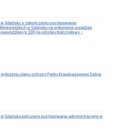
h w Gdańsku o zakończeniu postępowania
g Wojewódzkich w Gdańsku na wykonanie urządzeń
jewódzkiej nr 209 na odcinku Kołczygłowy –
wyłożeniu planu ochrony Parku Krajobrazowego Dolina
h w Gdańsku kończące postępowanie administracyjne w