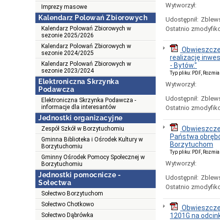
Wytworzył:
Imprezy masowe
Kalendarz Polowań Zbiorowych
Udostępnił:
Zblews
Kalendarz Polowań Zbiorowych w
Ostatnio zmodyfik
sezonie 2025/2026
Kalendarz Polowań Zbiorowych w
Obwieszczen
sezonie 2024/2025
realizację inwe
Kalendarz Polowań Zbiorowych w
- Bytów."
sezonie 2023/2024
Typ pliku: PDF, Rozmia
Elektroniczna Skrzynka
Wytworzył:
Podawcza
Udostępnił:
Zblews
Elektroniczna Skrzynka Podawcza -
informacje dla interesantów
Ostatnio zmodyfik
Jednostki organizacyjne
Obwieszczen
Zespół Szkół w Borzytuchomiu
Państwa obrębó
Gminna Biblioteka i Ośrodek Kultury w
Borzytuchom
Borzytuchomiu
Typ pliku: PDF, Rozmia
Gminny Ośrodek Pomocy Społecznej w
Wytworzył:
Borzytuchomiu
Jednostki pomocnicze -
Udostępnił:
Zblews
Sołectwa
Ostatnio zmodyfik
Sołectwo Borzytuchom
Sołectwo Chotkowo
Obwieszczen
Sołectwo Dąbrówka
1201G na odcin