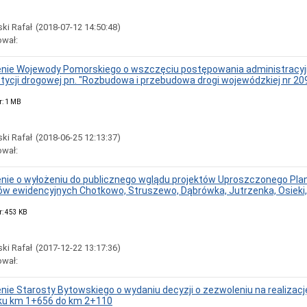
ki Rafał
(2018-07-12 14:50:48)
ował:
ie Wojewody Pomorskiego o wszczęciu postępowania administracyjn
stycji drogowej pn. "Rozbudowa i przebudowa drogi wojewódzkiej nr 20
r: 1 MB
ki Rafał
(2018-06-25 12:13:37)
ował:
ie o wyłożeniu do publicznego wglądu projektów Uproszczonego Pla
w ewidencyjnych Chotkowo, Struszewo, Dąbrówka, Jutrzenka, Osieki
r: 453 KB
ki Rafał
(2017-12-22 13:17:36)
ował:
ie Starosty Bytowskiego o wydaniu decyzji o zezwoleniu na realizacj
ku km 1+656 do km 2+110