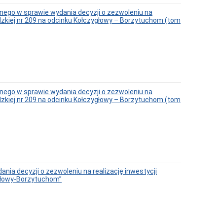
ego w sprawie wydania decyzji o zezwoleniu na
ódzkiej nr 209 na odcinku Kołczygłowy – Borzytuchom (tom
ego w sprawie wydania decyzji o zezwoleniu na
ódzkiej nr 209 na odcinku Kołczygłowy – Borzytuchom (tom
a decyzji o zezwoleniu na realizację inwestycji
ygłowy-Borzytuchom”