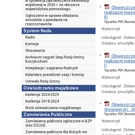
w sprawie przeprowadzenia kwalifikacji
wojskowej w 2026 r. na obszarze
Obwieszczen
województwa pomorskiego
realizację inwe
Ogłoszenie w sprawie składania
II)
wniosków o powołanie na
Typ pliku: PDF, Rozmia
rzeczoznawców
Wytworzył:
System Rada
Radni
Udostępnił:
Zblews
Ostatnio zmodyfik
Komisje
Głosowania
Obwieszczen
Archiwum nagrań Sesji Rady Gminy
realizację inwe
Borzytuchom
I)
Interpelacje i zapytania Radnych
Typ pliku: PDF, Rozmia
Kalendarz posiedzień sesji i komisji
Wytworzył:
Uchwały Rady Gminy
Udostępnił:
Zblews
Oświadczenia majątkowe
Ostatnio zmodyfik
Kadencja 2024-2029
Kadencja 2018-2024
Obwieszczen
Wzór oświadczenia majątkowego
drogowej pn.: 
Zamówienia Publiczne
Typ pliku: PDF, Rozmia
Wytworzył:
Zamówienia publiczne ogłoszone w BZP
oraz DZUUE
Udostępnił:
Zblews
Zamówienia publiczne dla których nie