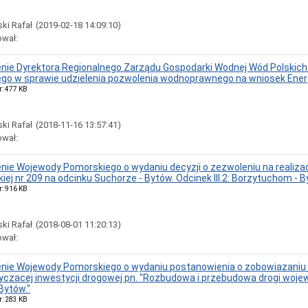
ki Rafał
(2019-02-18 14:09:10)
ował:
ie Dyrektora Regionalnego Zarządu Gospodarki Wodnej Wód Polskic
ego w sprawie udzielenia pozwolenia wodnoprawnego na wniosek Ener
r: 477 KB
ki Rafał
(2018-11-16 13:57:41)
ował:
ie Wojewody Pomorskiego o wydaniu decyzji o zezwoleniu na realizac
iej nr 209 na odcinku Suchorze - Bytów. Odcinek III.2: Borzytuchom - B
r: 916 KB
ki Rafał
(2018-08-01 11:20:13)
ował:
ie Wojewody Pomorskiego o wydaniu postanowienia o zobowiazaniu i
yczacej inwestycji drogowej pn. "Rozbudowa i przebudowa drogi wojewód
Bytów."
r: 283 KB