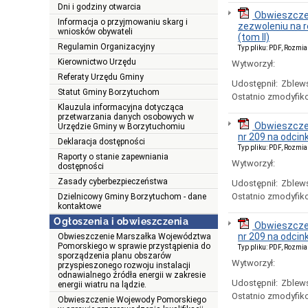
Dni i godziny otwarcia
Obwieszczen
Informacja o przyjmowaniu skarg i
zezwoleniu na r
wniosków obywateli
(tom II)
Regulamin Organizacyjny
Typ pliku: PDF, Rozmia
Kierownictwo Urzędu
Wytworzył:
Referaty Urzędu Gminy
Udostępnił:
Zblews
Statut Gminy Borzytuchom
Ostatnio zmodyfik
Klauzula informacyjna dotycząca
przetwarzania danych osobowych w
Obwieszczen
Urzędzie Gminy w Borzytuchomiu
nr 209 na odcin
Deklaracja dostępności
Typ pliku: PDF, Rozmia
Raporty o stanie zapewniania
Wytworzył:
dostępności
Zasady cyberbezpieczeństwa
Udostępnił:
Zblews
Ostatnio zmodyfik
Dzielnicowy Gminy Borzytuchom - dane
kontaktowe
Ogłoszenia i obwieszczenia
Obwieszczen
nr 209 na odcin
Obwieszczenie Marszałka Województwa
Pomorskiego w sprawie przystąpienia do
Typ pliku: PDF, Rozmia
sporządzenia planu obszarów
Wytworzył:
przyspieszonego rozwoju instalacji
odnawialnego źródła energii w zakresie
Udostępnił:
Zblews
energii wiatru na lądzie.
Ostatnio zmodyfik
Obwieszczenie Wojewody Pomorskiego