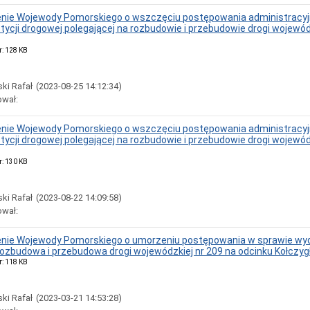
ie Wojewody Pomorskiego o wszczęciu postępowania administracyjn
stycji drogowej polegającej na rozbudowie i przebudowie drogi wojew
r: 128 KB
ki Rafał
(2023-08-25 14:12:34)
ował:
ie Wojewody Pomorskiego o wszczęciu postępowania administracyjn
stycji drogowej polegającej na rozbudowie i przebudowie drogi wojew
r: 130 KB
ki Rafał
(2023-08-22 14:09:58)
ował:
ie Wojewody Pomorskiego o umorzeniu postępowania w sprawie wydani
„Rozbudowa i przebudowa drogi wojewódzkiej nr 209 na odcinku Kołcz
r: 118 KB
ki Rafał
(2023-03-21 14:53:28)