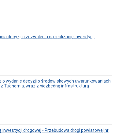
 decyzji o zezwoleniu na realizację inwestycji
e o wydanie decyzji o środowiskowych uwarunkowaniach
z Tuchomia, wraz z niezbędną infrastrukturą
ę inwestycji drogowej - Przebudowa drogi powiatowej nr