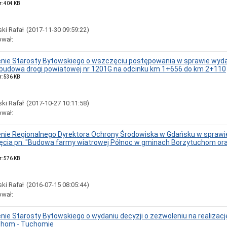
r: 404 KB
ki Rafał
(2017-11-30 09:59:22)
ował:
ie Starosty Bytowskiego o wszczęciu postępowania w sprawie wydania
ebudowa drogi powiatowej nr 1201G na odcinku km 1+656 do km 2+110
r: 536 KB
ki Rafał
(2017-10-27 10:11:58)
ował:
ie Regionalnego Dyrektora Ochrony Środowiska w Gdańsku w sprawi
ięcia pn. "Budowa farmy wiatrowej Północ w gminach Borzytuchom ora
r: 576 KB
ki Rafał
(2016-07-15 08:05:44)
ował:
ie Starosty Bytowskiego o wydaniu decyzji o zezwoleniu na realizacj
chom - Tuchomie