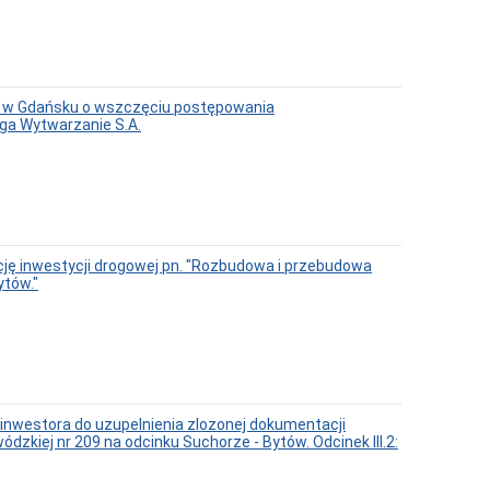
h w Gdańsku o wszczęciu postępowania
ga Wytwarzanie S.A.
ję inwestycji drogowej pn. "Rozbudowa i przebudowa
ytów."
nwestora do uzupelnienia zlozonej dokumentacji
zkiej nr 209 na odcinku Suchorze - Bytów. Odcinek III.2: