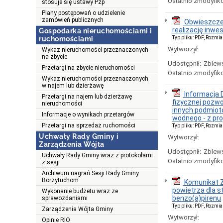
Ostatnio zmodyfik
stosuje się ustawy Pzp
Plany postępowań o udzielenie
zamówień publicznych
Obwieszczen
realizację inwe
Gospodarka nieruchomościami i
ruchomościami
Typ pliku: PDF, Rozmia
Wytworzył:
Wykaz nieruchomości przeznaczonych
na zbycie
Udostępnił:
Zblews
Przetargi na zbycie nieruchomości
Ostatnio zmodyfik
Wykaz nieruchomości przeznaczonych
w najem lub dzierżawę
Informacja 
Przetargi na najem lub dzierżawę
fizycznej pozw
nieruchomości
innych podmiotó
Informacje o wynikach przetargów
wodnego - z pr
Przetargi na sprzedaż ruchomości
Typ pliku: PDF, Rozmia
Uchwały Rady Gminy i
Wytworzył:
Zarządzenia Wójta
Udostępnił:
Zblews
Uchwały Rady Gminy wraz z protokołami
Ostatnio zmodyfik
z sesji
Archiwum nagrań Sesji Rady Gminy
Borzytuchom
Komunikat 
powietrza dla 
Wykonanie budżetu wraz ze
benzo(a)pirenu
sprawozdaniami
Typ pliku: PDF, Rozmia
Zarządzenia Wójta Gminy
Wytworzył:
Opinie RIO