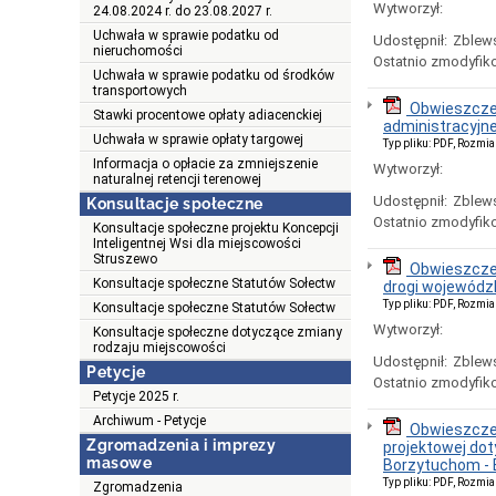
Wytworzył:
24.08.2024 r. do 23.08.2027 r.
Uchwała w sprawie podatku od
Udostępnił:
Zblews
nieruchomości
Ostatnio zmodyfik
Uchwała w sprawie podatku od środków
transportowych
Obwieszczen
Stawki procentowe opłaty adiacenckiej
administracyjn
Uchwała w sprawie opłaty targowej
Typ pliku: PDF, Rozmia
Informacja o opłacie za zmniejszenie
Wytworzył:
naturalnej retencji terenowej
Udostępnił:
Zblews
Konsultacje społeczne
Ostatnio zmodyfik
Konsultacje społeczne projektu Koncepcji
Inteligentnej Wsi dla miejscowości
Struszewo
Obwieszczen
Konsultacje społeczne Statutów Sołectw
drogi wojewódzk
Typ pliku: PDF, Rozmia
Konsultacje społeczne Statutów Sołectw
Wytworzył:
Konsultacje społeczne dotyczące zmiany
rodzaju miejscowości
Udostępnił:
Zblews
Petycje
Ostatnio zmodyfik
Petycje 2025 r.
Archiwum - Petycje
Obwieszczen
Zgromadzenia i imprezy
projektowej dot
masowe
Borzytuchom - 
Typ pliku: PDF, Rozmia
Zgromadzenia