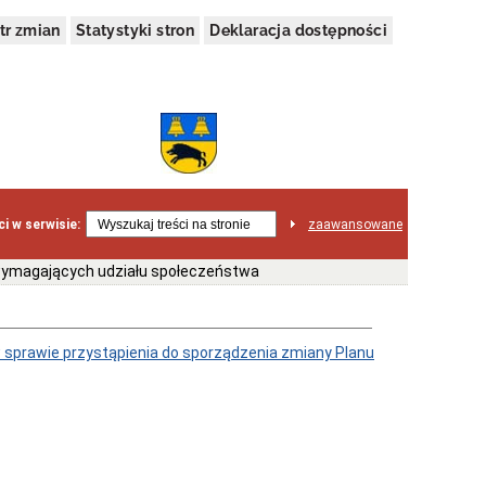
tr zmian
Statystyki stron
Deklaracja dostępności
i w serwisie:
zaawansowane
wymagających udziału społeczeństwa
 sprawie przystąpienia do sporządzenia zmiany Planu