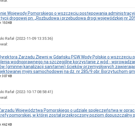
ował:
ie Wojewody Pomorskiego o wszczęciu postępowania administracyjn
stycji drogowej pn. „Rozbudowa i przebudowa drogi wojewódzkiej nr 
r: 150 KB
ki Rafał
(2022-11-09 13:35:36)
ował:
Dyrektora Zarządu Zlewni w Gdańsku PGW Wody Polskie o wszczęciu p
olenia wodnoprawnego na szczególne korzystanie z wód - wprowadzan
w (gminnej kanalizacji sanitarnej) ścieków przemysłowych zawierają
ojektowanej myjni samochodowej na dz. nr 285/9 obr. Borzytuchom gm
r: 307 KB
ki Rafał
(2022-10-17 08:58:41)
ował:
Zarządu Województwa Pomorskiego o udziale społeczeństwa w oprac
strefy pomorskiej, w której został przekroczony poziom dopuszczaln
r: 462 KB