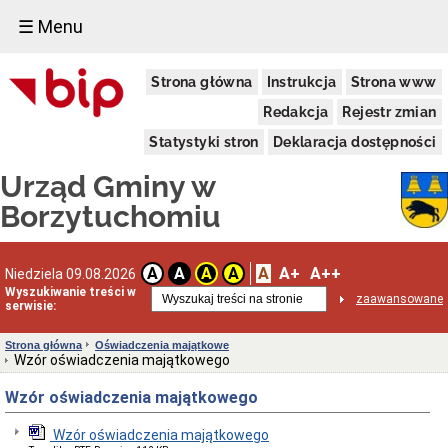
☰ Menu
Urząd
Strona główna
Instrukcja
Strona www
Gminy
Informacja
Redakcja
Rejestr zmian
dotycząca
zimowego
Statystyki stron
Deklaracja dostępności
utrzymania
dróg
Urząd Gminy w
na
terenie
Borzytuchomiu
Gminy
Borzytuchom
w
sezonie
A
A+
A++
A
A
A
A
Niedziela 09.08.2026
zimowym
Wyszukiwanie treści w
zaawansowane
2025/2026
serwisie:
Informacja
Wójta
Strona główna
Oświadczenia majątkowe
Gminy
Wzór oświadczenia majątkowego
Borzytuchom
o
Wzór oświadczenia majątkowego
przystąpieniu
Gminy
Wzór oświadczenia majątkowego
Borzytuchom