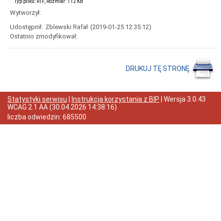
Typ pliku: RTF, Rozmiar: 112 KB
do
preferencyjnego
Wytworzył:
zakupu
paliwa
Udostępnił:
Zblewski Rafał
(2019-01-25 12:35:12)
stałego
Ostatnio zmodyfikował:
(węgla)
z
przeznaczeniem
dla
DRUKUJ TĘ STRONĘ
gospodarstw
domowych
Wiadomości
Statystyki serwisu
|
Instrukcja korzystania z BIP
| Wersja
3.0.43
i
WCAG 2.1 AA
(
30.04.2026 14:38:16
)
Zawiadomienia
liczba odwiedzin:
685500
Dane
adresowe
Dni
i
godziny
otwarcia
Informacja
o
przyjmowaniu
skarg
i
wniosków