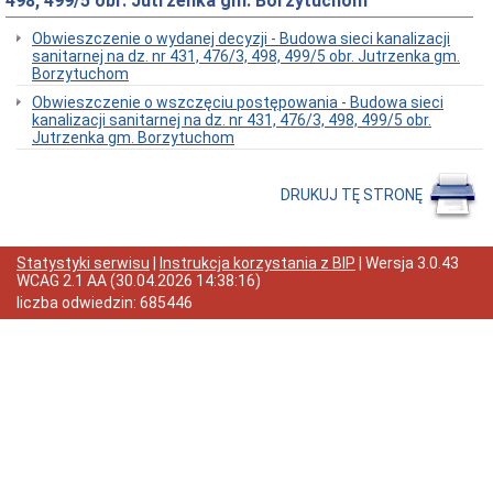
498, 499/5 obr. Jutrzenka gm. Borzytuchom
do
preferencyjnego
Obwieszczenie o wydanej decyzji - Budowa sieci kanalizacji
zakupu
sanitarnej na dz. nr 431, 476/3, 498, 499/5 obr. Jutrzenka gm.
paliwa
Borzytuchom
stałego
(węgla)
Obwieszczenie o wszczęciu postępowania - Budowa sieci
z
kanalizacji sanitarnej na dz. nr 431, 476/3, 498, 499/5 obr.
przeznaczeniem
Jutrzenka gm. Borzytuchom
dla
gospodarstw
domowych
DRUKUJ TĘ STRONĘ
Wiadomości
i
Zawiadomienia
Statystyki serwisu
|
Instrukcja korzystania z BIP
| Wersja
3.0.43
Dane
WCAG 2.1 AA
(
30.04.2026 14:38:16
)
adresowe
liczba odwiedzin:
685446
Dni
i
godziny
otwarcia
Informacja
o
przyjmowaniu
skarg
i
wniosków