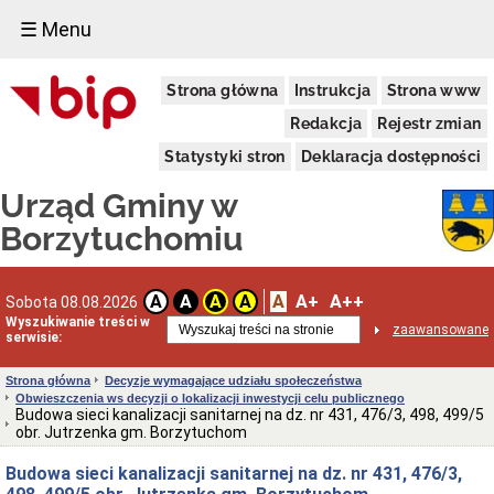
☰ Menu
Urząd
Strona główna
Instrukcja
Strona www
Gminy
Informacja
Redakcja
Rejestr zmian
dotycząca
zimowego
Statystyki stron
Deklaracja dostępności
utrzymania
dróg
Urząd Gminy w
na
terenie
Borzytuchomiu
Gminy
Borzytuchom
w
sezonie
A
A+
A++
A
A
A
A
Sobota 08.08.2026
zimowym
Wyszukiwanie treści w
zaawansowane
2025/2026
serwisie:
Informacja
Wójta
Strona główna
Decyzje wymagające udziału społeczeństwa
Gminy
Obwieszczenia ws decyzji o lokalizacji inwestycji celu publicznego
Borzytuchom
Budowa sieci kanalizacji sanitarnej na dz. nr 431, 476/3, 498, 499/5
o
obr. Jutrzenka gm. Borzytuchom
przystąpieniu
Gminy
Budowa sieci kanalizacji sanitarnej na dz. nr 431, 476/3,
Borzytuchom