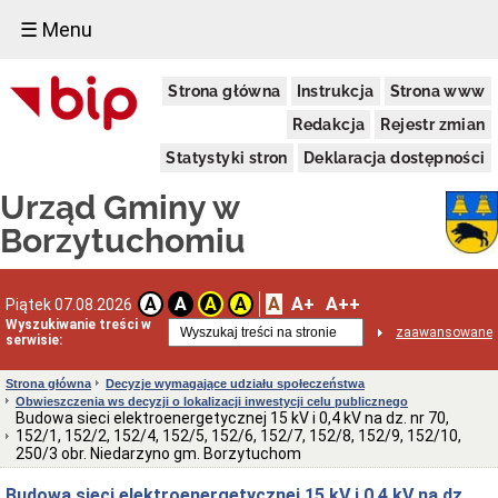
☰ Menu
Urząd
Strona główna
Instrukcja
Strona www
Gminy
Informacja
Redakcja
Rejestr zmian
dotycząca
zimowego
Statystyki stron
Deklaracja dostępności
utrzymania
dróg
Urząd Gminy w
na
terenie
Borzytuchomiu
Gminy
Borzytuchom
w
sezonie
A
A+
A++
A
A
A
A
Piątek 07.08.2026
zimowym
Wyszukiwanie treści w
zaawansowane
2025/2026
serwisie:
Informacja
Wójta
Strona główna
Decyzje wymagające udziału społeczeństwa
Gminy
Obwieszczenia ws decyzji o lokalizacji inwestycji celu publicznego
Borzytuchom
Budowa sieci elektroenergetycznej 15 kV i 0,4 kV na dz. nr 70,
o
152/1, 152/2, 152/4, 152/5, 152/6, 152/7, 152/8, 152/9, 152/10,
przystąpieniu
250/3 obr. Niedarzyno gm. Borzytuchom
Gminy
Borzytuchom
Budowa sieci elektroenergetycznej 15 kV i 0,4 kV na dz.