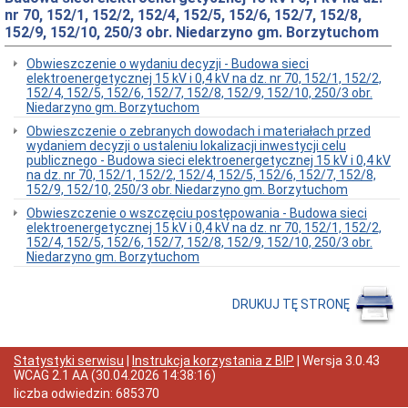
do
nr 70, 152/1, 152/2, 152/4, 152/5, 152/6, 152/7, 152/8,
preferencyjnego
152/9, 152/10, 250/3 obr. Niedarzyno gm. Borzytuchom
zakupu
paliwa
stałego
Obwieszczenie o wydaniu decyzji - Budowa sieci
(węgla)
elektroenergetycznej 15 kV i 0,4 kV na dz. nr 70, 152/1, 152/2,
z
152/4, 152/5, 152/6, 152/7, 152/8, 152/9, 152/10, 250/3 obr.
przeznaczeniem
Niedarzyno gm. Borzytuchom
dla
Obwieszczenie o zebranych dowodach i materiałach przed
gospodarstw
wydaniem decyzji o ustaleniu lokalizacji inwestycji celu
domowych
publicznego - Budowa sieci elektroenergetycznej 15 kV i 0,4 kV
Wiadomości
na dz. nr 70, 152/1, 152/2, 152/4, 152/5, 152/6, 152/7, 152/8,
i
152/9, 152/10, 250/3 obr. Niedarzyno gm. Borzytuchom
Zawiadomienia
Obwieszczenie o wszczęciu postępowania - Budowa sieci
Dane
elektroenergetycznej 15 kV i 0,4 kV na dz. nr 70, 152/1, 152/2,
adresowe
152/4, 152/5, 152/6, 152/7, 152/8, 152/9, 152/10, 250/3 obr.
Niedarzyno gm. Borzytuchom
Dni
i
godziny
DRUKUJ TĘ STRONĘ
otwarcia
Informacja
o
przyjmowaniu
Statystyki serwisu
|
Instrukcja korzystania z BIP
| Wersja
3.0.43
skarg
WCAG 2.1 AA
(
30.04.2026 14:38:16
)
i
liczba odwiedzin:
685370
wniosków