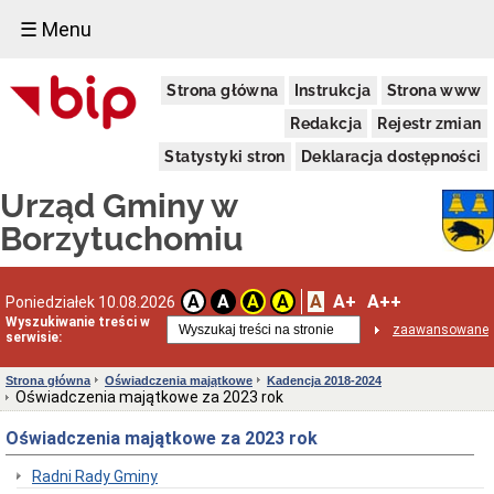
☰ Menu
Urząd
Strona główna
Instrukcja
Strona www
Gminy
Informacja
Redakcja
Rejestr zmian
dotycząca
zimowego
Statystyki stron
Deklaracja dostępności
utrzymania
dróg
Urząd Gminy w
na
terenie
Borzytuchomiu
Gminy
Borzytuchom
w
sezonie
A
A+
A++
A
A
A
A
Poniedziałek 10.08.2026
zimowym
Wyszukiwanie treści w
zaawansowane
2025/2026
serwisie:
Informacja
Wójta
Strona główna
Oświadczenia majątkowe
Kadencja 2018-2024
Gminy
Oświadczenia majątkowe za 2023 rok
Borzytuchom
o
Oświadczenia majątkowe za 2023 rok
przystąpieniu
Gminy
Radni Rady Gminy
Borzytuchom